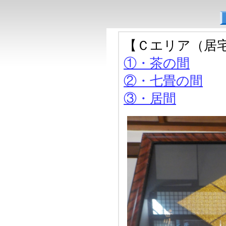
【Ｃエリア（居
①・
茶の間
②・
七畳の間
③・
居間